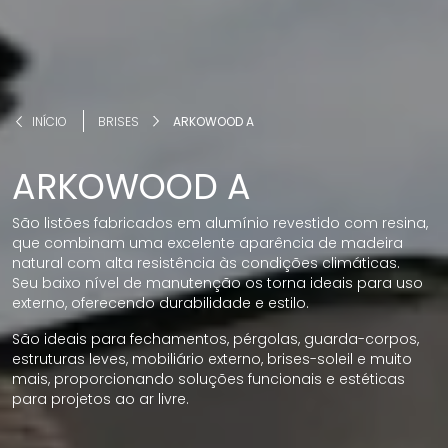
INÍCIO
BRISES
ARKOWOOD A
ARKOWOOD A
São listões fabricados em alumínio revestido com resina,
que combinam uma excelente aparência de madeira
natural com alta resistência às condições climáticas.
Seu baixo nível de manutenção os torna ideais para uso
externo, oferecendo durabilidade e estilo.
São ideais para fechamentos, pérgolas, guarda-corpos,
estruturas leves, mobiliário externo, brises-soleil e muito
mais, proporcionando soluções funcionais e estéticas
para projetos ao ar livre.