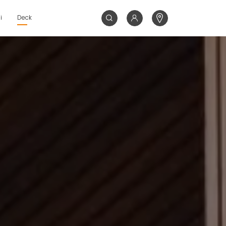
i
Deck