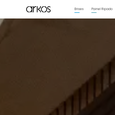
Brises
Painel Ripado