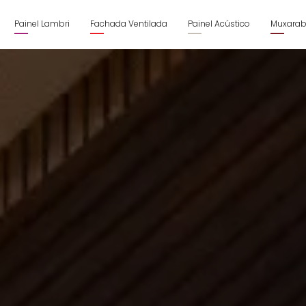
Painel Lambri
Fachada Ventilada
Painel Acústico
Muxarab