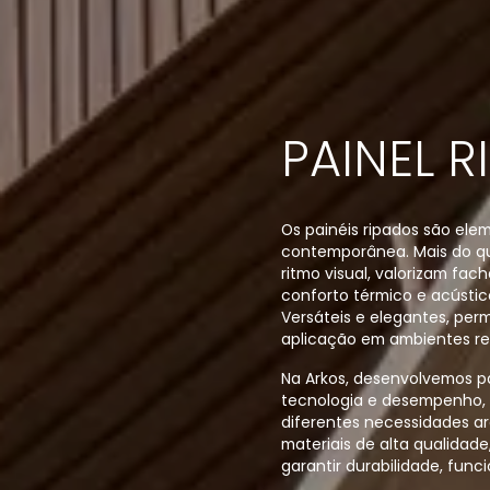
PAINEL 
Os painéis ripados são ele
contemporânea. Mais do qu
ritmo visual, valorizam fac
conforto térmico e acústic
Versáteis e elegantes, per
aplicação em ambientes resi
Na Arkos, desenvolvemos pa
tecnologia e desempenho,
diferentes necessidades ar
materiais de alta qualidad
garantir durabilidade, func